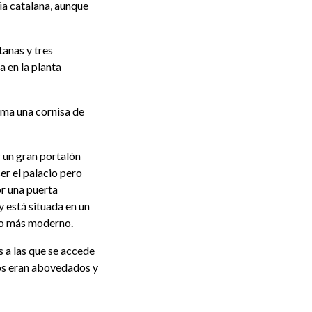
ia catalana, aunque
tanas y tres
a en la planta
rma una cornisa de
r un gran portalón
er el palacio pero
or una puerta
y está situada en un
cio más moderno.
s a las que se accede
hos eran abovedados y