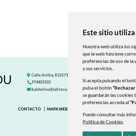
Este sitio utiliz
Nuestra web utiliza los si
que la web funcione corr
preferencias de uso de la
y sus servicios.
OU
Calle Arriba, 8
22571
BALDELLOU
- ARAGÓN
(ESPAÑA)
Si acepta pulsando el bot
974433332
pulsa el botón
“Rechazar
baldellou@lalitera.org
se guardarán las cookies 
preferencias acceda al
“P
CONTACTO
MAPA WEB
AVISO LEGAL
PROTECCIÓN D
Puede consultar más infor
Política de Cookies
.