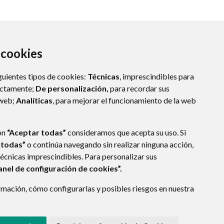
a cookies
guientes tipos de cookies:
Técnicas
, imprescindibles para
ectamente;
De personalización,
para recordar sus
 web;
Analíticas
, para mejorar el funcionamiento de la web
ón
“Aceptar todas”
consideramos que acepta su uso. Si
 todas”
o continúa navegando sin realizar ninguna acción,
técnicas imprescindibles. Para personalizar sus
anel de configuración de cookies”.
E DATOS
ACCESIBILIDAD
POLÍTICA DE COOKIES
mación, cómo configurarlas y posibles riesgos en nuestra
ENLACE EXTERNO A