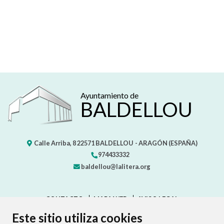
Ayuntamiento de
BALDELLOU
Calle Arriba, 8
22571
BALDELLOU
- ARAGÓN
(ESPAÑA)
974433332
baldellou@lalitera.org
CONTACTO
MAPA WEB
AVISO LEGAL
PROTECCIÓN DE DATOS
ACCESIBILIDAD
Este sitio utiliza cookies
POLÍTICA DE COOKIES