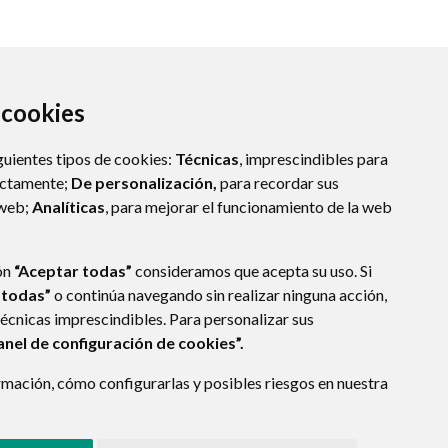
a cookies
guientes tipos de cookies:
Técnicas
, imprescindibles para
ectamente;
De personalización,
para recordar sus
 web;
Analíticas
, para mejorar el funcionamiento de la web
ón
“Aceptar todas”
consideramos que acepta su uso. Si
 todas”
o continúa navegando sin realizar ninguna acción,
técnicas imprescindibles. Para personalizar sus
anel de configuración de cookies”.
E DATOS
ACCESIBILIDAD
POLÍTICA DE COOKIES
mación, cómo configurarlas y posibles riesgos en nuestra
ENLACE EXTERNO A