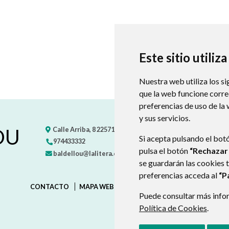
Este sitio utiliz
Nuestra web utiliza los si
que la web funcione corr
preferencias de uso de la
y sus servicios.
OU
Calle Arriba, 8
22571
BALDELLOU
- ARAGÓN
(ESPAÑA)
Si acepta pulsando el bot
974433332
pulsa el botón
“Rechazar
baldellou@lalitera.org
se guardarán las cookies 
preferencias acceda al
“P
CONTACTO
MAPA WEB
AVISO LEGAL
PROTECCIÓN D
Puede consultar más infor
Política de Cookies
.