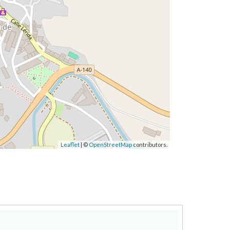
Leaflet
| ©
OpenStreetMap
contributors.