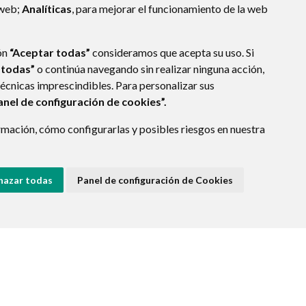
 web;
Analíticas
, para mejorar el funcionamiento de la web
ón
“Aceptar todas”
consideramos que acepta su uso. Si
 todas”
o continúa navegando sin realizar ninguna acción,
técnicas imprescindibles. Para personalizar sus
anel de configuración de cookies”.
mación, cómo configurarlas y posibles riesgos en nuestra
hazar todas
Panel de configuración de Cookies
E DATOS
ACCESIBILIDAD
POLÍTICA DE COOKIES
ENLACE EXTERNO A