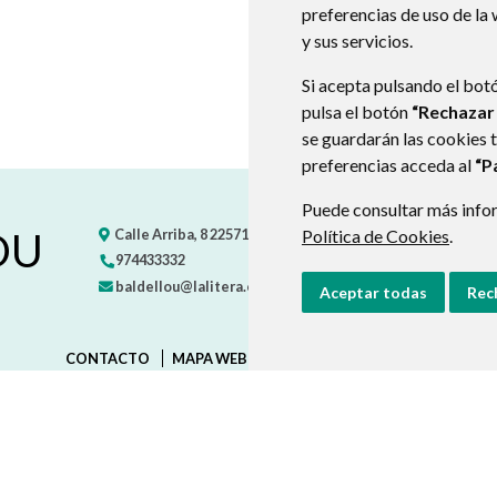
preferencias de uso de la
y sus servicios.
Si acepta pulsando el bot
pulsa el botón
“Rechazar
se guardarán las cookies 
preferencias acceda al
“P
Puede consultar más infor
OU
Calle Arriba, 8
22571
BALDELLOU
- ARAGÓN
(ESPAÑA)
Política de Cookies
.
974433332
baldellou@lalitera.org
Aceptar todas
Rec
CONTACTO
MAPA WEB
AVISO LEGAL
PROTECCIÓN D