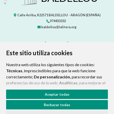
Calle Arriba, 8
22571
BALDELLOU
- ARAGÓN
(ESPAÑA)
974433332
baldellou@lalitera.org
CONTACTO
MAPA WEB
AVISO LEGAL
PROTECCIÓN DE DATOS
ACCESIBILIDAD
Este sitio utiliza cookies
POLÍTICA DE COOKIES
Nuestra web utiliza los siguientes tipos de cookies:
ENLAC
Técnicas
, imprescindibles para que la web funcione
correctamente;
De personalización,
para recordar sus
preferencias de uso de la web;
Analíticas
, para mejorar el
funcionamiento de la web y sus servicios.
Aceptar todas
Si acepta pulsando el botón
“Aceptar todas”
Rechazar todas
consideramos que acepta su uso. Si pulsa el botón
“Rechazar todas”
o continúa navegando sin realizar