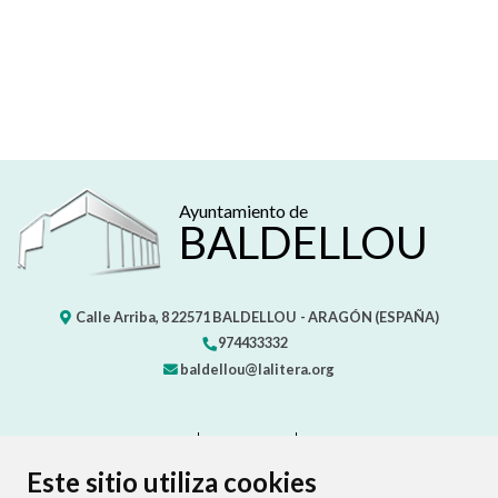
Ayuntamiento de
BALDELLOU
Calle Arriba, 8
22571
BALDELLOU
- ARAGÓN
(ESPAÑA)
974433332
baldellou@lalitera.org
CONTACTO
MAPA WEB
AVISO LEGAL
PROTECCIÓN DE DATOS
ACCESIBILIDAD
Este sitio utiliza cookies
POLÍTICA DE COOKIES