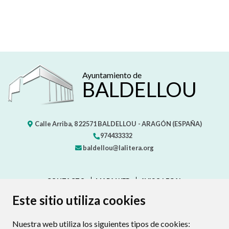
Ayuntamiento de
BALDELLOU
Calle Arriba, 8
22571
BALDELLOU
- ARAGÓN
(ESPAÑA)
974433332
baldellou@lalitera.org
CONTACTO
MAPA WEB
AVISO LEGAL
PROTECCIÓN DE DATOS
ACCESIBILIDAD
Este sitio utiliza cookies
POLÍTICA DE COOKIES
Nuestra web utiliza los siguientes tipos de cookies:
ENLAC